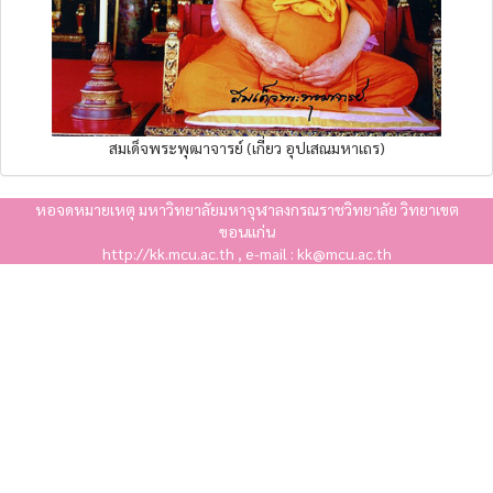
สมเด็จพระพุฒาจารย์ (เกี่ยว อุปเสณมหาเถร)
หอจดหมายเหตุ มหาวิทยาลัยมหาจุฬาลงกรณราชวิทยาลัย วิทยาเขต
ขอนแก่น
http://kk.mcu.ac.th , e-mail : kk@mcu.ac.th