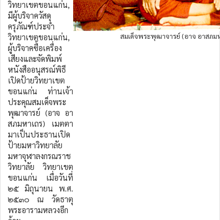
วิทยาเขตขอนแก่น,
มีผู้บริจาควัสดุ
ครุภัณฑ์ประจำ
สมเด็จพระพุฒาจารย์ (อาจ อาสภม
วิทยาเขตขอนแก่น,
ผู้บริจาคซื้อเครื่อง
เสียงและจัดพิมพ์
หนังสืออนุสรณ์พิธี
เปิดป้ายวิทยาเขต
ขอนแก่น ท่านเจ้า
ประคุณสมเด็จพระ
พุฒาจารย์ (อาจ อา
สภมหาเถร) เมตตา
มาเป็นประธานเปิด
ป้ายมหาวิทยาลัย
มหาจุฬาลงกรณราช
วิทยาลัย วิทยาเขต
ขอนแก่น เมื่อวันที่
๒๕ มิถุนายน พ.ศ.
๒๕๓๐ ณ วัดธาตุ
พระอารามหลวงอีก