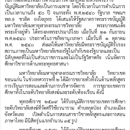
บัญญัติมหาวิทยาลัยเป็นการเฉพาะ โดยใช้เวลาในการดำเนินการ
เป็นเวลานานถึง ๕๐ ปี จนกระทั่ง พ.ศ.๒๕๔๐ รัฐบาล ฯพณฯ
พล.อ ชวลิต ยงใจยุทธ ได้เสนอให้รัฐสภาตราพระราชบัญญัติ
มหาวิทยาลัยมหาจุฬาลงกรณราชวิทยาลัย พระบาทสมเด็จ
พระเจ้าอยู่หัว ได้ทรงลงพระปรมาภิไธย เมื่อวันที่ ๒๑ กันยายน
พ.ศ.๒๕๔๐ ประกาศในราชกิจจานุเบกษา เมื่อวันที่ ๑ ตุลาคม
พ.ศ. ๒๕๔๐ ส่งผลให้มหาวิทยาลัยมีพระราชบัญญัติรับรอง
สถานภาพเป็นมหาวิทยาลัยของรัฐในกำกับของรัฐบาลและเป็น
นิติบุคคลที่ไม่เป็นส่วนราชการและไม่เป็นรัฐวิสาหกิจ เน้นจัดการ
ศึกษาวิชาการด้านพระพุทธศาสนา
มหาวิทยาลัยมหาจุฬาลงกรณราชวิทยาลัย วิทยาเขต
ขอนแก่น ในช่วงทศวรรษที่ ๒ ได้มีการขยายตัวทั้งในด้านหลักสูตร
การเรียนการสอนและด้านการบริหารจัดการ การขยายเขตการ
ศึกษาทั้งในระดับวิทยาลัยสงฆ์และระดับห้องเรียน ดังนี้
พุทธศักราช ๒๕๓๙ ได้รับอนุมัติการขยายเขตการศึกษา
ระดับวิทยาลัยสงฆ์ที่วัดศรีวิชัยวนาราม ตำบลกุดป่อง อำเภอเมือง
จังหวัดเลย เปิดดำเนินการสอนสาขาวิชาหลักสูตรและการสอน
ภาษาไทย มีนิสิตรุ่นแรกจำนวน ๓๕ รูป
พุทธศักราช ๒๕๔๒ ได้รับอนุมัติการขยายเขตการศึกษา