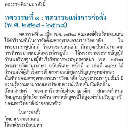
ทศวรรษที่ผ่านมา ดังนี้
ทศวรรษที่ ๑ : ทศวรรษแห่งการก่อตั้ง
(พ.ศ. ๒๕๒๘ - ๒๕๓๘)
ทศวรรษที่ ๑ เมื่อ พ.ศ. ๒๕๒๘ คณะสงฆ์จังหวัดขอนแก่น
ได้ดำริร่วมกันในการจัดตั้งมหาจุฬาลงกรณราชวิทยาลัย ใน
พระบรมราชูปถัมภ์ วิทยาเขตขอนแก่น มีเหตุผลสืบเนื่องมาจาก
การที่พระบาทสมเด็จพระเจ้าอยู่หัว ได้ทรงตราพระราชบัญญัติ
กำหนดวิทยฐานะผู้สำเร็จวิชาการพระพุทธศาสนา พ.ศ. ๒๕๒๗
(ตามราชกิจจานุเบกษา ฉบับพิเศษ หน้าที่ ๔ เล่มที่ ๑๔๐) ได้
กำหนดให้ผู้สำเร็จการศึกษาตามหลักสูตรปริญญาพุทธศาสตร
บัณฑิตของมหาจุฬาลงกรณราชวิทยาลัย ในพระบรมราชูปถัมภ์ มี
ความรู้ความสามารถและประสบการณ์เทียบขั้นบัณฑิตด้าน
สังคมศาสตร์ ของมหาวิทยาลัยฝ่ายอาณาจักร สมควรกำหนด
วิทยฐานะผู้สำเร็จการศึกษาจากหลักสูตรนี้ให้สูงเท่ากับปริญญาตรี
ของมหาวิทยาลัยฝ่ายอาณาจักร
ในการก่อตั้ง
วิทยาเขตขอนแก่น
ได้อาศัยระเบียบมหา