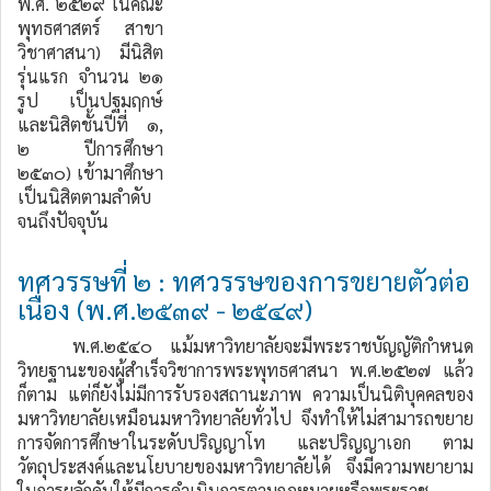
พ.ศ. ๒๕๒๙ ในคณะ
พุทธศาสตร์ สาขา
วิชาศาสนา) มีนิสิต
รุ่นแรก จำนวน ๒๑
รูป เป็นปฐมฤกษ์
และนิสิตชั้นปีที่ ๑,
๒ ปีการศึกษา
๒๕๓๐) เข้ามาศึกษา
เป็นนิสิตตามลำดับ
จนถึงปัจจุบัน
ทศวรรษที่ ๒ : ทศวรรษของการขยายตัวต่อ
เนื่อง (พ.ศ.๒๕๓๙ - ๒๕๔๙)
พ.ศ.๒๕๔๐ แม้มหาวิทยาลัยจะมีพระราชบัญญัติกำหนด
วิทยฐานะของผู้สำเร็จวิชาการพระพุทธศาสนา พ.ศ.๒๕๒๗ แล้ว
ก็ตาม แต่ก็ยังไม่มีการรับรองสถานะภาพ ความเป็นนิติบุคคลของ
มหาวิทยาลัยเหมือนมหาวิทยาลัยทั่วไป จึงทำให้ไม่สามารถขยาย
การจัดการศึกษาในระดับปริญญาโท และปริญญาเอก ตาม
วัตถุประสงค์และนโยบายของมหาวิทยาลัยได้ จึงมีความพยายาม
ในการผลักดันให้มีการดำเนินการตามกฎหมายหรือพระราช