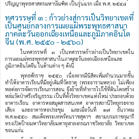
ปริญญาพุทธศาสตรมหาบัณฑิต เป็นรุ่นแรก เมื่อ พ.ศ. ๒๕๔๘
ทศวรรษที่ ๓ : ก้าวย่างสู่การเป็นวิทยาเขตที่
เป็นศูนย์กลางการเผยแผ่พระพุทธศาสนา
ภาคตะวันออกเฉียงเหนือและภูมิภาคอินโด
จีน (พ.ศ. ๒๕๕๐ - ๒๕๖๐)
ในทศวรรษที่ ๓ เป็นทศวรรษก้าวย่างเป็นวิทยาเขตใน
การเผยแผ่พระพุทธศาสนาในภาคตะวันออกเฉียงเหนือและ
ภูมิภาคอินโดจีน ในด้านต่าง ๆ ดังนี้
พุทธศักราช ๒๕๕๐ เนื่องจากมีนิสิตเพิ่มจำนวนมากขึ้น
ทำให้อาคารเรียนที่มีอยู่เดิมที่วัดธาตุ (พระอารามหลวง) ไม่เพียง
พอต่อการจัดการเรียนการสอน จึงย้ายที่ทำการไปใช้ที่ดินโคกสร้าง
หล่มวัดป่าศรีเจริญธรรม เป็นที่ตั้งวิทยาเขตแห่งใหม่ ประกอบด้วย
อาคารเรียน อาคารหอสมุดสารสนเทศ อาคารสถานีวิทยุกระจาย
เสียง และอาคารหอประชุม และเมื่อวันที่ ๑๗ ธันวาคม
พ.ศ.๒๕๕๐ สมเด็จพระเทพรัตนราชสุดาฯ สยามบรมราชกุมารี
ทรงเปิดป้ายมหาวิทยาลัยมหาจุฬาลงกรณราชวิทยาลัย วิทยาเขต
ขอนแก่น