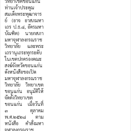
วิทยาเขตขอนแก่น
ท่านเจ้าประคุณ
สมเด็จพระพุฒาจาร
ย์ (อาจ อาสภมหา
เถร ป.ธ.๘, อัครมหา
บัณฑิต) นายกสภา
มหาจุฬาลงกรณราช
วิทยาลัย และพระ
เถรานุเถระทุกระดับ
ในเขตปกครองคณะ
สงฆ์จังหวัดขอนแก่น
ดังหนังสือขอเปิด
มหาจุฬาลงกรณราช
วิทยาลัย วิทยาเขต
ขอนแก่น อนุมัติให้
จัดตั้งวิทยาเขต
ขอนแก่น เมื่อวันที่
๓ ตุลาคม
พ.ศ.๒๕๒๘ ตาม
หนังสือ คำสั่งมหา
จุฬาลงกรณราช