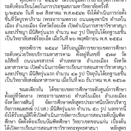
ระดับห้องเรียนโดยในการประชุมสภามหาวิทยาลัยครั้งที่
๖/๒๕๔๒ วันที่ ๒๗ สิงหาคม พ.ศ.๒๕๔๒ จึงได้ดำเนินการก่อตั้ง
ขึ้นที่วัดบูรพาภิราม (พระอารามหลวง) ถนนผดุงพานิช ตำบลใน
เมือง อำเภอเมือง จังหวัดร้อยเอ็ด เปิดดำเนินการสาขาวิชาศาสนา
และปรัชญา มีนิสิตรุ่นแรก จำนวน ๒๙ รูป ปัจจุบันได้ยกฐานะขึ้น
เป็นวิทยาลัยสงฆ์ร้อยเอ็ด เมื่อวันที่ ๒๖ พฤศจิกายน พ.ศ. ๒๕๕๘
พุทธศักราช ๒๕๔๙ ได้รับอนุมัติการขยายเขตการศึกษา
ระดับหน่วยวิทยบริการมหาสารคาม ตั้งอยู่ที่เลขที่ ๕๗๗ วัด
อภิสิทธิ์ ถนนนครสวรรค์ ตำบลตลาด อำเภอเมือง จังหวัด
มหาสารคาม เปิดดำเนินการจัดการเรียนการสอนสาขาวิชาศาสนา
และปรัชญา มีนิสิตรุ่นแรก จำนวน ๔๑ รูป ปัจจุบันได้ยกฐานะขึ้น
เป็นวิทยาลัยสงฆ์มหาสารคาม เมื่อวันที่ ๒๖ ธันวาคม พ.ศ. ๒๕๖๑
ขณะเดียวกัน ได้ขยายเขตการศึกษาระดับศูนย์การศึกษา
ตั้งอยู่ที่วัดกลาง (พระอารามหลวง) ตำบลในเมือง อำเภอเมือง
จังหวัดกาฬสินธุ์ จัดการศึกษาหลักสูตรประกาศนียบัตรบริหาร
กิจการคณะสงฆ์ (ป.บส.) มีนิสิตรุ่นแรก จำนวน ๕๐ รูป นอกจากนี้
ยังได้รับอนุมัติให้เปิดดำเนินการจัดการเรียนการสอนระดับบัณฑิต
ศึกษา จัดตั้งห้องเรียนบัณฑิตศึกษา วิทยาเขตขอนแก่น เบื้องต้น
ได้เปิดการเรียนการสอนสาขาวิชาพระพุทธศาสนา หลักสูตร