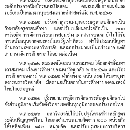
ระดับประกาศนียบัตรและเปิดสอน คณะเอเซียอาคเณย์และ
เปลี่ยนเป็นคณะมานุษยสงเคราะห์ศาสตร์เมื่อ พ.ศ. ๒๕๑๖
พ.ศ.๒๕๑๒ ปรับหลักสูตรแผนกอบรมครูศาสนศึกษาเป็น
วิทยาลัยครูศาสนศึกษา และปรับเปลี่ยนหน่วยกิตเป็น ๒๐๐
หน่วยกิต การจัดการเรียนการสอนช่วง ๒ ทศวรรษแรก ยังไม่ได้รับ
การสนับสนุนจากคณะสงฆ์และรัฐเท่าที่ควร ทำให้ประสบปัญหา
ด้านสถานะของมหาวิทยาลัย และงบประมาณเป็นอย่างมาก แต่ก็
สามารถจัดการศึกษามาได้อย่างต่อเนื่อง
พ.ศ.๒๕๑๒ คณะสงฆ์โดยมหาเถรสมาคม ได้ออกคำสั่งมหา
เถรสมาคม เรื่องการศึกษาของมหาวิทยาลัย พ.ศ.๒๕๑๒ และเรื่อง
การศึกษาของสงฆ์ พ.ศ.๒๕๑๒ คำสั่งทั้ง ๒ ฉบับ ส่งผลให้มหาจุฬา
ลงกรณราชวิทยาลัย มีสถานะเป็นสถาบันการศึกษาของคณะสงฆ์
ไทยโดยสมบูรณ์
พ.ศ.๒๕๒๑ เริ่มขยายการจัดการศึกษาระดับอุดมศึกษาไป
ยังส่วนภูมิภาค เริ่มจัดตั้งวิทยาเขตขึ้นทุกภูมิภาคของประเทศไทย
พ.ศ.๒๕๒๖ มหาวิทยาลัยได้ปรับปรุงโครงสร้างหลักสูตร
ระดับปริญญาตรีใหม่ โดยลดจำนวนหน่วยกิตจาก ๒๐๐ หน่วยกิต
ให้เหลือเพียง ๑๕๐ หน่วยกิต และปรับปรุงระบบการบริหาร