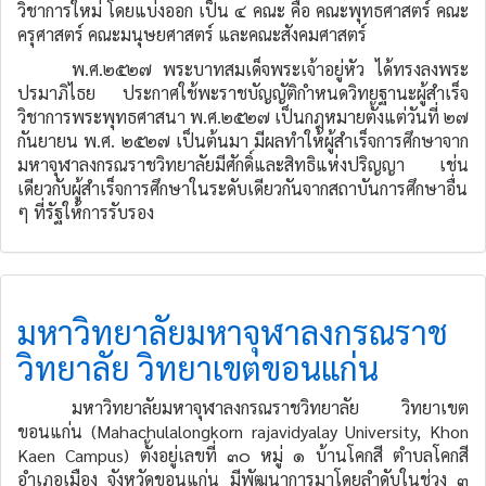
วิชาการใหม่ โดยแบ่งออก เป็น ๔ คณะ คือ คณะพุทธศาสตร์ คณะ
ครุศาสตร์ คณะมนุษยศาสตร์ และคณะสังคมศาสตร์
พ.ศ.๒๕๒๗ พระบาทสมเด็จพระเจ้าอยู่หัว ได้ทรงลงพระ
ปรมาภิไธย ประกาศใช้พะราชบัญญัติกำหนดวิทยฐานะผู้สำเร็จ
วิชาการพระพุทธศาสนา พ.ศ.๒๕๒๗ เป็นกฎหมายตั้งแต่วันที่ ๒๗
กันยายน พ.ศ. ๒๕๒๗ เป็นต้นมา มีผลทำให้ผู้สำเร็จการศึกษาจาก
มหาจุฬาลงกรณราชวิทยาลัยมีศักดิ์และสิทธิแห่งปริญญา เช่น
เดียวกับผู้สำเร็จการศึกษาในระดับเดียวกันจากสถาบันการศึกษาอื่น
ๆ ที่รัฐให้การรับรอง
มหาวิทยาลัยมหาจุฬาลงกรณราช
วิทยาลัย วิทยาเขตขอนแก่น
มหาวิทยาลัยมหาจุฬาลงกรณราชวิทยาลัย วิทยาเขต
ขอนแก่น (Mahachulalongkorn rajavidyalay University, Khon
Kaen Campus) ตั้งอยู่เลขที่ ๓๐ หมู่ ๑ บ้านโคกสี ตำบลโคกสี
อำเภอเมือง จังหวัดขอนแก่น มีพัฒนาการมาโดยลำดับในช่วง ๓