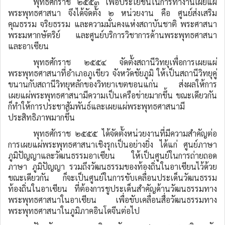
พุทธศักราช ๒๕๕๓ เพื่อประโยชน์ในการทำงานเผยแผ่
พระพุทธศาสนา จึงได้จัดตั้ง ๒ หน่วยงาน คือ ศูนย์ส่งเสริม
คุณธรรม จริยธรรม และความมั่นคงแห่งสถาบันชาติ พระศาสนา
พระมหากษัตริย์ และศูนย์บริการวิชาการด้านพระพุทธศาสนา
และอาเซียน
พุทธศักราช ๒๕๕๔ จัดตั้งสถานีวิทยุเพื่อการเผยแผ่
พระพุทธศาสนาที่อำเภอภูเขียว จังหวัดชัยภูมิ ให้เป็นสถานีวิทยุคู่
ขนานกับสถานีวิทยุหลักของวิทยาเขตขอนแก่น ส่งผลให้การ
เผยแผ่พระพุทธศาสนามีความเป็นเครือข่ายมากขึ้น ขณะเดียวกัน
ก็ทำให้การประชาสัมพันธ์และเผยแผ่พระพุทธศาสนามี
ประสิทธิภาพมากขึ้น
พุทธศักราช ๒๕๕๕ ได้จัดตั้งหน่วยงานที่มีความสำคัญต่อ
การเผยแผ่พระพุทธศาสนาเชิงรุกเป็นอย่างยิ่ง ได้แก่ ศูนย์ภาษา
ภูมิปัญญาและวัฒนธรรมอาเซียน ให้เป็นศูนย์ในการถ่ายถอด
ภาษา ภูมิปัญญา รวมถึงวัฒนธรรมของท้องถิ่นในอาเซียนไว้ด้วย
ขณะเดียวกัน ก็จะเป็นศูนย์ในการขับเคลื่อนประเด็นวัฒนธรรม
ท้องถิ่นในอาเซียน ที่ต้องการชูประเด็นสำคัญด้านวัฒนธรรมทาง
พระพุทธศาสนาในอาเซียน เพื่อขับเคลื่อนสื่อวัฒนธรรมทาง
พระพุทธศาสนาในภูมิภาคอินโดจีนต่อไป