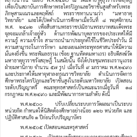
เพื่อเป็นสถาบันการศึกษาพระไตรปิฎกและวิชาชั้นสูงสำหรับพระ
ภิกษุสามเณรและคฤหัสถ์ พระราชทานนามว่า “มหาธาตุ
วิทยาลัย” และได้เปิดดำเนินการศึกษาเมื่อวันที่ ๘ พฤศจิกายน
พ.ศ. ๒๔๓๒ เพื่อสืบสานพระราชปณิธานพระบาทสมเด็จพระ
จุลจอมเกล้าเจ้าอยู่หัว ด้านการพัฒนาบุคลากรของประเทศให้มี
ความรู้ ความเข้าใจ สามารถนำมาประยุกต์ใช้ในชีวิตประจำวัน มี
ความสามารถในการรักษา และเผยแผ่พระพุทธศาสนาให้มีความ
มั่นคงยิ่งขึ้น พระพิมลธรรม (ช้อย ฐานทัตตมหาเถร) อธิบดีสงฆ์วัด
มหาธาตุยุวราชรังสฤษฎิ์ ในสมัยนั้น จึงได้ประชุมพระเถรานุเถระ
ฝ่ายมหานิกาย จำนวน ๕๗ รูป เมื่อวันที่ ๙ มกราคม พ.ศ.๒๔๙๐
และประกาศให้มหาจุฬาลงกรณราชวิทยาลัย ดำเนินการจัดการ
ศึกษาพระไตรปิฎกและวิชาชั้นสูงในระดับมหาวิทยาลัย เปิดสอน
ระดับปริญญาตรี คณะพุทธศาสตร์เป็นคณะแรกเมื่อวันที่ ๑๘
กรกฎาคม พ.ศ.๒๔๙๐ และมีพัฒนาการตามลำดับ ดังนี้
พ.ศ.๒๕๐๐ ปรับเปลี่ยนระบบการวัดผลมาเป็นระบบ
หน่วยกิต กำหนดให้นิสิตต้องศึกษาอย่างน้อย ๑๒๖ หน่วยกิต และ
ปฏิบัติศาสนกิจ ๑ ปีก่อนรับปริญญาบัตร
พ.ศ.๒๕๐๕ เปิดสอนคณะครุศาสตร์
พ.ศ.๒๕๐๖ เปิดสอนหลักสูตรแผนกอบรมครูศาสนศึกษา