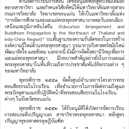
ด้านจัดการเรียนการสอน ได้ขออนุมัติหลักสูตรเพิ่มเติมอีก
หลายสาขาวิชา และกำหนดวิสัยทัศน์ให้มหาวิทยาลัยมหาจุฬาลง
กรณราชวิทยาลัย วิทยาเขตขอนแก่น ให้เป็นมหาวิทยาลัยแห่ง
“การจัดการศึกษาและเผยแผ่พระพุทธศาสนาภาคตะวันออกเฉียง
เหนือและภูมิภาคอินโดจีน (Education Arrangement and
Buddhism Propagation in the Northeast of Thailand and
indo-China Region)” บนพื้นฐานของความรับผิดชอบในการสร้าง
องค์ความรู้ใหม่ด้านพระพุทธศาสนา บูรณาการกับศาสตร์สมัยใหม่
พัฒนาจิตใจ และสังคม นอกจากนี้ ยังมีการจัดตั้งสถานีวิทยุเพื่อการ
เผยแผ่พระพุทธศาสนา มีบทบาทสำคัญอย่างยิ่งในการเผยแผ่
พระพุทธศาสนาในพื้นที่รวมถึงการประชาสัมพันธ์กิจกรรมต่าง ๆ
ของมหาวิทยาลัย
พุทธศักราช ๒๕๕๑ จัดตั้งศูนย์อำนวยการโครงการพระ
สอนศีลธรรมในโรงเรียน เพื่ออำนวยการในการจัดส่งรวมถึงดูแล
พระภิกษุสามเณรที่ปฏิบัติหน้าที่พระสอนศีลธรรมในโรงเรียน
ต่างๆ ในจังหวัดขอนแก่น
พุทธศักราช ๒๕๕๒ ได้รับอนุมัติให้เปิดการจัดการเรียน
การสอนระดับปริญญาเอก สาขาวิชาพระพุทธศาสนา หลักสูตร
ปริญญาพุทธศาสตรดุษฎีบัณฑิต