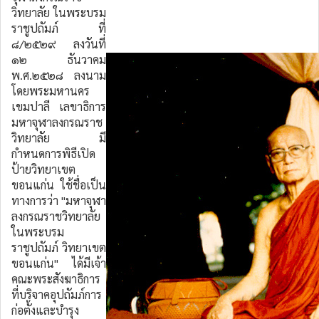
วิทยาลัย ในพระบรม
ราชูปถัมภ์ ที่
๘/๒๕๒๙ ลงวันที่
๑๒ ธันวาคม
พ.ศ.๒๕๒๘ ลงนาม
โดยพระมหานคร
เขมปาลี เลขาธิการ
มหาจุฬาลงกรณราช
วิทยาลัย มี
กำหนดการพิธีเปิด
ป้ายวิทยาเขต
ขอนแก่น ใช้ชื่อเป็น
ทางการว่า "มหาจุฬา
ลงกรณราชวิทยาลัย
ในพระบรม
ราชูปถัมภ์ วิทยาเขต
ขอนแก่น" ได้มีเจ้า
คณะพระสังฆาธิการ
ที่บริจาคอุปถัมภ์การ
ก่อตั้งและบำรุง