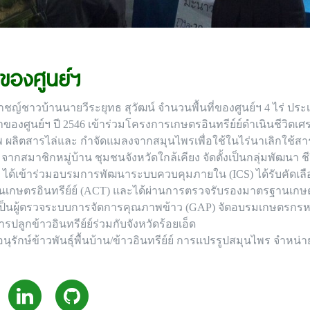
ไปของศูนย์ฯ
ชญ์ชาวบ้านนายวีระยุทธ สุวัฒน์ จำนวนพื้นที่ของศูนย์ฯ 4 ไร่ ปร
ของศูนย์ฯ ปี 2546 เข้าร่วมโครงการเกษตรอินทรีย์ย์ดำเนินชีวิตเ
ผลิตสารไล่และ กำจัดแมลงจากสมุนไพรเพื่อใช้ในไร่นาเลิกใช้สารเค
ากสมาชิกหมู่บ้าน ชุมชนจังหวัดใกล้เคียง จัดตั้งเป็นกลุ่มพัฒน
548 ได้เข้าร่วมอบรมการพัฒนาระบบควบคุมภายใน (ICS) ได้รับคัดเลือ
ษตรอินทรีย์ย์ (ACT) และได้ผ่านการตรวจรับรองมาตรฐานเกษตรอินท
(GL) เป็นผู้ตรวจระบบการจัดการคุณภาพข้าว (GAP) จัดอบรมเกษตรก
ปลูกข้าวอินทรีย์ย์ร่วมกับจังหวัดร้อยเอ็ด
นุรักษ์ข้าวพันธุ์พื้นบ้าน/ข้าวอินทรีย์ย์ การแปรรูปสมุนไพร จำหน