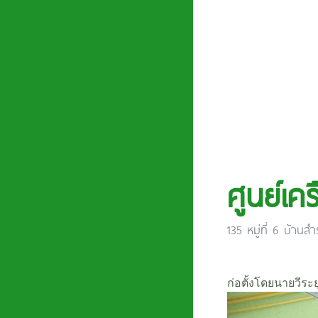
ศูนย์เค
135 หมู่ที่ 6 บ้า
ก่อตั้งโดยนายวีระย