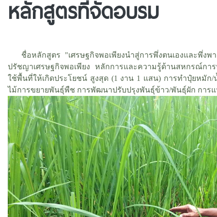
หลักสูตรที่จัดอบรม
ชื่อหลักสูตร "เศรษฐกิจพอเพียงนำสู่การพึ่งตนเองและพึ่งพาก
ปรัชญาเศรษฐกิจพอเพียง หลักการและความรู้ด้านสหกรณ์การ
ใช้พื้นที่ให้เกิดประโยชน์ สูงสุด (1 งาน 1 แสน) การทำปุ๋ยหมั
ไม้การขยายพันธุ์พืช การพัฒนาปรับปรุงพันธุ์ข้าว/พันธุ์ผัก ก