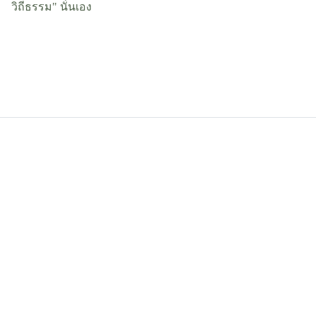
วิถีธรรม" นั่นเอง