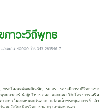
ุขภาวะวิถีพุทธ
 จ.ขอนแก่น 40000 โทร.043-283546-7
ิต, พระโสภณพัฒนบัณฑิต, รศ.ดร. รองอธิการบดีวิทยาเขต
พุทธศาสตร์ นำผู้บริหาร สสส. เเละคณะวิจัยโครงการเสริม
ครงการในเขตหนตะวันออก แก่สมเด็จพระพุฒาจารย์ เจ้า
แก่น ณ วัดไตรมิตรวิทยาราม กรุงเทพมหานคร