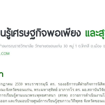
ียนรู้เศรษฐกิจพอเพียง
และส
ฬาลงกรณราชวิทยาลัย วิทยาเขตขอนแก่น 30 หมู่ 1 ต.โคกสี อ.เมือง
L.COM
า
 กรกฏาคม 2559 พระราชวรมุนี ดร. รองอธิการบดีฝ่ายกิจการนิส
ณะจังหวัดขอนแก่น, พระมหาสุทิตย์ อาภากโร ดร. ผอ.สถาบันวิจัย
การเรียนรู้ตามแนวพระพุทธศาสนา (สรพ) ถวายการดำเนินงานโ
ก และรับมอบป้ายศูนย์การเรียนรู้สุขภาวะวิถีพุทธ จังหวัดขอน