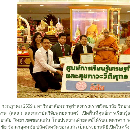
 เดือน กรกฎาคม 2559 มหาวิทยาลัยมหาจุฬาลงกรณราชวิทยาลัย วิท
ภาพ (สสส.) และสถาบันวิจัยพุทธศาสตร์ เปิดพื้นที่ศูนย์การเรียน
ยาลัย วิทยาเขตขอนแก่น โดยประธานฝ่ายสงฆ์ได้รับเมตตาจาก 
รชัย วัฒนาอุดมชัย ปลัดจังหวัดขอนแก่น เป็นประธานพิธีเปิดในครั้งน