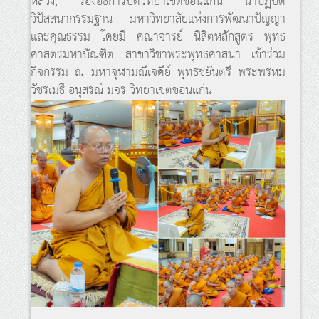
หลวง, รองอธิการบดีวิทยาเขตขอนแก่น นำปฏิบัติ
วิปัสสนากรรมฐาน มหาวิทยาลัยแห่งการพัฒนาปัญญา
และคุณธรรม โดยมี คณาจารย์ นิสิตหลักสูตร พุทธ
ศาสตรมหาบัณฑิต สาขาวิชาพระพุทธศาสนา เข้าร่วม
กิจกรรม ณ มหาจุฬามณีเจดีย์ พุทธชยันตรี พระพรหม
วัชรเมธี อนุสรณ์ มจร วิทยาเขตขอนแก่น