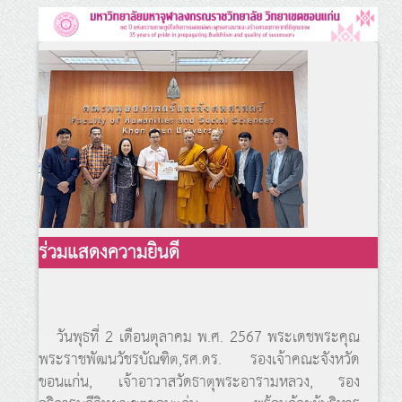
ร่วมแสดงความยินดี
วันพุธที่ 2 เดือนตุลาคม พ.ศ. 2567 พระเดชพระคุณ
พระราชพัฒนวัชรบัณฑิต,รศ.ดร. รองเจ้าคณะจังหวัด
ขอนแก่น, เจ้าอาวาสวัดธาตุพระอารามหลวง, รอง