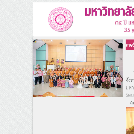
๓๙
วัน
จัง
มหา
รอบ
ณ อ