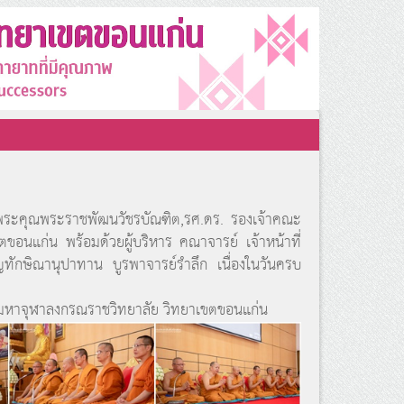
ระคุณพระราชพัฒนวัชรบัณฑิต,รศ.ดร. รองเจ้าคณะ
ขอนแก่น พร้อมด้วยผู้บริหาร คณาจารย์ เจ้าหน้าที่
ทักษิณานุปาทาน บูรพาจารย์รำลึก เนื่องในวันครบ
มหาจุฬาลงกรณราชวิทยาลัย วิทยาเขตขอนแก่น