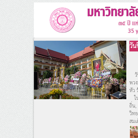
วั
วัน
พวง
หัว 
ในก
ถิ่
วิท
สมเ