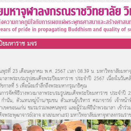
นปิยมหาราช มจร
พุธที่ 23 เดือนตุลาคม พ.ศ. 2567 เวลา 08.39 น. มหาวิทยาลัยมหาจ
มาลาพระบรมรูปสมเด็จพระปียมหาราช ประจำปี 2567 เนื่องในวันคล้
รัชกาลที่ 5 เพื่อน้อมรำลึกถึงพระมหากรุณาธิคุณ
ารจัดพิธีวางพวงมาลาพระบรมรูปสมเด็จพระปิยมหาราช ประจำปี 2567
น, กำนัน, ตัวแทนหมู่บ้าน/ชุมชน ตัวแทนผู้บริหาร คณาจารย์ เจ้าหน้
ยาเขตขอนแก่น ชมรมรวมพลคนพุทธ และผู้ร่วมพิธีนำพวงมาลา เข้าร่
ด็จพระพุฒาจารย์(อาจ อาสภมหาเถร) มหาวิทยาลัยมหาจุฬาลงกรณราช