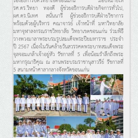
รองอธิการบดีวิทยาเขตขอนแก่น มอบหมายให้
รศ.ดร.วิทยา ทองดี ผู้ช่วยอธิการบดีฝ่ายกิจการทั่วไป,
ผศ.ดร.นิเทศ สนั่นนารี ผู้ช่วยอธิการบดีฝ่ายวิชาการ
พร้อมด้วยผู้บริหาร คณาจารย์ เจ้าหน้าที่ มหาวิทยาลัย
มหาจุฬาลงกรณราชวิทยาลัย วิทยาเขตขอนแก่น ร่วมพิธี
วางพวงมาลาพระบรมรูปสมเด็จพระปียมหาราช ประจำ
ปี 2567 เนื่องในวันคล้ายวันสวรรคตพระบาทสมเด็จพระ
จุลจอมเกล้าเจ้าอยู่หัว รัชกาลที่ 5 เพื่อน้อมรำลึกถึงพระ
มหากรุณาธิคุณ ณ ลานพระบรมราชานุสาวรีย์ รัชกาลที่
5 สนามหน้าศาลากลางจังหวัดขอนแก่น