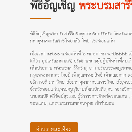
พิธีอัญเชิญ
พระบรมสารีร
พิธีอัญเชิญพระบรมสารีริกธาตุจากบรมบรรพรต วัดสระเ
มหาจุฬาลงกรณราชวิทยาลัย วิทยาเขตขอนแก่น
เมื่อเวลา ๑๗.๐๐ น.ของวันที่ ๒ พฤษภาคม พ.ศ.๒๕๕๕ เจ
(เกี่ยว อุปเสรณมหาเถร) ประธานคณะผู้ปฏิบัติหน้าที่สมเ
เพื่อประทาน พระบรมสารีริกธาตุ จาก บรมบรรพตภูเขาท
กรุงเทพมหานคร โดยมี เจ้าคุณพรหมสิทธิ เจ้าคณะภาค ๑
อธิการบดี มหาวิทยาลัยมหาจุฬาลงกรณราชวิทยาลัย,พระร
จังหวัดขอนแก่น,พระครูสุวิธานพัฒนบัณฑิต,ดร. รองอธิ
นายสมบัติ ตรีวัฒน์สุวรรณ ผู้ว่าราชการจังหวัดขอนแก่น 
ขอนแก่น, และชมรมรวมพลคนพุทธ เข้ารับมอบ
อ่านรายละเอียด