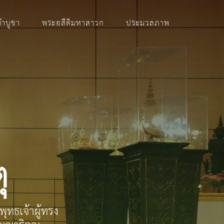
คำบูชา
พระอสีติมหาสาวก
ประมวลภาพ
ุ
ทธเจ้าผู้ทรง