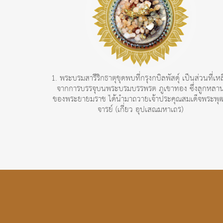
1. พระบรมสารีริกธาตุขุดพบที่กรุงกบิลพัสดุ์ เป็นส่วนที่เห
จากการบรรจุบนพระบรมบรรพรต ภูเขาทอง ซึ่งลูกหลา
ของพระยายมราช ได้นำมาถวายเจ้าประคุณสมเด็จพระพุ
จารย์ (เกี่ยว อุปเสณมหาเถร)