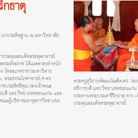
ิกธาตุ
กศ มาประดิษฐาน ณ มหาวิทยาลัย
้าประคุณสมเด็จพระพุฒาจารย์
ด็จพระสังฆราช ได้เมตตาลงตำหนัก
อง วัดสะเกศราชวรมหาวิหาร
๐, พระธรรมโกศาจารย์,ศ.ดร.
พระครูสุวิธานพัฒนบัณฑิต,ดร. รอง
าชประสิทธิคุณ รองเจ้าคณะ
อธิการบดี มจร.วิทยาเขตขอนแก่น เ
การบดี มจร.วิทยาเขตขอนแก่น และ
ประทานพระบรมสารีริกธาตุ จาก เจ
, คณะผู้บริหารมหาจุฬาฯวิทยาเขต
ประคุณสมเด็จพระพุฒาจารย์