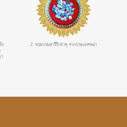
ลือ
2. พระบรมสารีริกธาตุ จากประเทศพม่า
น
ฒา