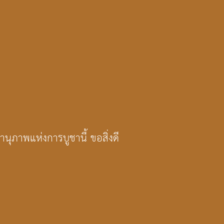
บุคคลผู้ศรัทธาประสงค์จะให้
สารีริกธาตุ ให้สำรวมจิต รักษา
หันตา ภินนะมุคคา มัชฌิมา ภิน
พระพุทธ พระธรรม พระสงฆ์ เป
นุภาพแห่งการบูชานี้ ขอสิ่งดี
ขนาดเล็กมีลักษณะคล้ายเมล