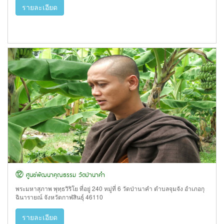
รายละเอียด
⑫ ศูนย์พัฒนาคุณธรรม วัดป่านาคำ
พระมหาสุภาพ พุทฺธวิริโย ที่อยู่ 240 หมู่ที่ 6 วัดป่านาคำ ตำบลจุมจัง อำเภอกุ
ฉินารายณ์ จังหวัดกาฬสินธุ์ 46110
รายละเอียด