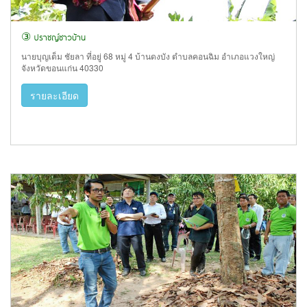
③ ปราชญ์ชาวบ้าน
นายบุญเต็ม ชัยลา ที่อยู่ 68 หมู่ 4 บ้านดงบัง ตำบลคอนฉิม อำเภอแวงใหญ่
จังหวัดขอนแก่น 40330
รายละเอียด