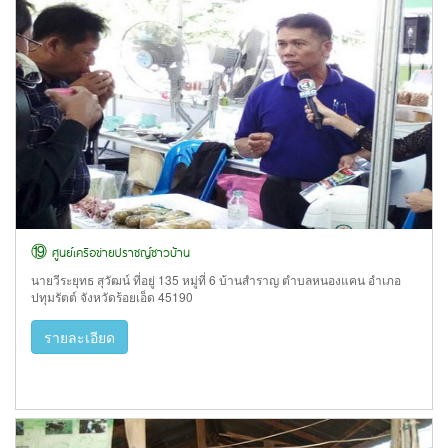
⑲ ศูนย์เครือข่ายปราชญ์ชาวบ้าน
นายวีระยุทธ สุวัฒน์ ที่อยู่ 135 หมู่ที่ 6 บ้านสำราญ ตำบลหนองแคน อำเภอ
ปทุมรัตต์ จังหวัดร้อยเอ็ด 45190
รายละเอียด