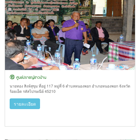
⑱ ศูนย์ปราชญ์ชาวบ้าน
นายทอง สิงห์สุขุม ที่อยู่ 117 หมู่ที่ 6 ตำบลหนองพอก อำเภอหนองพอก จังหวัด
ร้อยเอ็ด รหัสไปรษณีย์ 45210
รายละเอียด