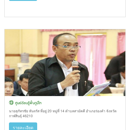
⑬ ศูนย์เรียนรู้ฟื้นภูมิไท
นายสุภัทรชัย หันจรัส ที่อยู่ 20 หมู่ที่ 14 ตำบลสามัคคี อำเภอร่องคำ จังหวัด
กาฬสินธุ์ 46210
รายละเอียด