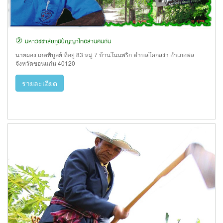
② มหาวิชชาลัยภูมิปัญญาไทอีสานคืนถิ่น
นายผอง เกตพิบูลย์ ที่อยู่ 83 หมู่ 7 บ้านโนนพริก ตำบลโคกสง่า อำเภอพล
จังหวัดขอนแก่น 40120
รายละเอียด