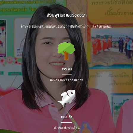
สวนพุทธเกษตรของเรา
เกษตรเชิงพุทธที่มุ่งตอบสนองต่อการคิดถึงส่วนรวมและสิ่งแวดล้อม
250 ต้น
มะนาว มะม่วง กล้วย ฯลฯ
1000 ตัว
ปลานิล ปลาตะเพียน