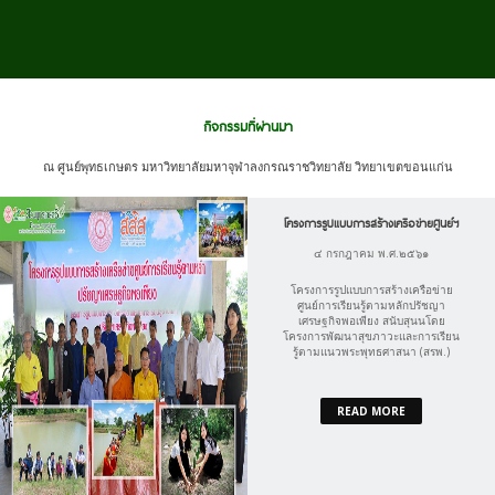
กิจกรรมที่ผ่านมา
ณ ศูนย์พุทธเกษตร มหาวิทยาลัยมหาจุฬาลงกรณราชวิทยาลัย วิทยาเขตขอนแก่น
โครงการรูปแบบการสร้างเครือข่ายศูนย์ฯ
๔ กรกฎาคม พ.ศ.๒๕๖๑
โครงการรูปแบบการสร้างเครือข่าย
ศูนย์การเรียนรู้ตามหลักปรัชญา
เศรษฐกิจพอเพียง สนับสุนนโดย
โครงการพัฒนาสุขภาวะและการเรียน
รู้ตามแนวพระพุทธศาสนา (สรพ.)
READ MORE