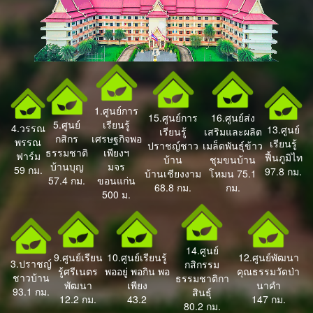
1.ศูนย์การ
15.ศูนย์การ
16.ศูนย์ส่ง
5.ศูนย์
เรียนรู้
4.วรรณ
13.ศูนย์
เรียนรู้
เสริมและผลิต
กสิกร
เศรษฐกิจพอ
พรรณ
เรียนรู้
ปราชญ์ชาว
เมล็ดพันธุ์ข้าว
ธรรมชาติ
เพียงฯ
ฟาร์ม
ฟื้นภูมิไท
บ้าน
ชุมขนบ้าน
บ้านบุญ
มจร
59 กม.
97.8 กม.
บ้านเชียงงาม
โหมน 75.1
57.4 กม.
ขอนแก่น
68.8 กม.
กม.
500 ม.
14.ศูนย์
9.ศูนย์เรียน
10.ศูนย์เรียนรู้
12.ศูนย์พัฒนา
3.ปราชญ์
กสิกรรม
รู้ศรีเนตร
พออยู่ พอกิน พอ
คุณธรรมวัดป่า
ชาวบ้าน
ธรรมชาติกา
พัฒนา
เพียง
นาคำ
93.1 กม.
สินธุ์
12.2 กม.
43.2
147 กม.
80.2 กม.