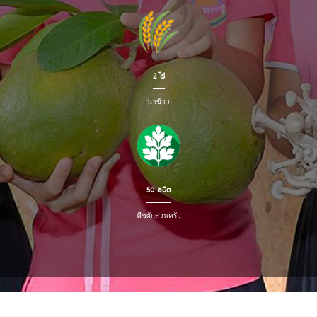
2 ไร่
นาข้าว
50 ชนิด
พืชผักสวนครัว