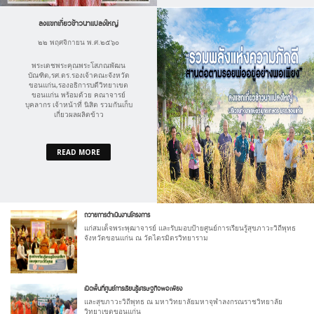
ลงแขกเกี่ยวข้าวนาแปลงใหญ่
๒๒ พฤศจิกายน พ.ศ.๒๕๖๐
พระเดชพระคุณพระโสภณพัฒน
บัณฑิต,รศ.ดร.รองเจ้าคณะจังหวัด
ขอนแก่น,รองอธิการบดีวิทยาเขต
ขอนแก่น พร้อมด้วย คณาจารย์
บุคลากร เจ้าหน้าที่ นิสิต รวมกันเก็บ
เกี่ยวผลผลิตข้าว
READ MORE
ถวายการดำเนินงานโครงการ
แก่สมเด็จพระพุฒาจารย์ และรับมอบป้ายศูนย์การเรียนรู้สุขภาวะวิถีพุทธ
จังหวัดขอนแก่น ณ วัดไตรมิตรวิทยาราม
เปิดพื้นที่ศูนย์การเรียนรู้เศรษฐกิจพอเพียง
และสุขภาวะวิถีพุทธ ณ มหาวิทยาลัยมหาจุฬาลงกรณราชวิทยาลัย
วิทยาเขตขอนแก่น