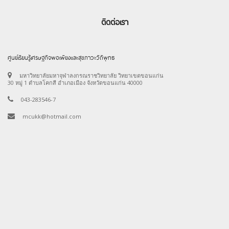
ติดต่อเรา
ศูนย์เรียนรู้เศรษฐกิจพอเพียงและสุขภาวะวิถีพุทธ
มหาวิทยาลัยมหาจุฬาลงกรณราชวิทยาลัย วิทยาเขตขอนแก่น
30 หมู่ 1 ตำบลโคกสี อำเภอเมือง จังหวัดขอนแก่น 40000
043-283546-7
mcukk@hotmail.com