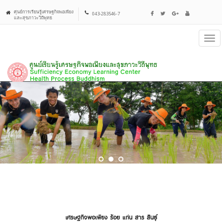
ศุนย์การเรียนรู้เศรษฐกิจพอเพียง
043-283546-7
และสุขภาวะวิถีพุทธ
Tog
navi
เศรษฐกิจพอเพียง ร้อย แก่น สาร สินธุ์