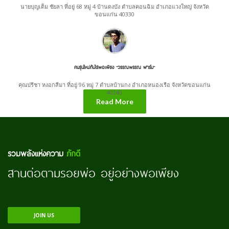
นายบุญเต็ม ชัยลา ที่อยู่ 68 หมู่ 4 บ้านดงบัง ตำบลคอนฉิม อำเภอแวงใหญ่ จังหวัด
ขอนแก่น 40330
คนรุ่นใหม่กับไร่พอเพียง “วรรณพรรณ ฟาร์ม”
คุณปรีชา หงอกสีมา ที่อยู่ 96 หมู่ 7 ตำบลบ้านกง อำเภอหนองเรือ จังหวัดขอนแก่น
40240
Read More
รวมพลังแห่งความ
ภักดี
สานต่อตามรอยพ่อ อยู่อย่างพอเพียง
JOIN US