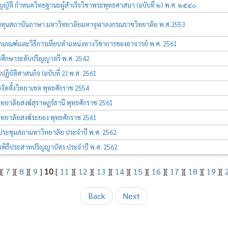
ญัติ กำหนดวิทยฐานะผู้สำเร็จวิชาพระพุทธศาสนา (ฉบับที่ ๒) พ.ศ. ๒๕๔๐
องทุนสถาบันภาษา มหาวิทยาลัยมหาจุฬาลงกรณราชวิทยาลัย พ.ศ.2553
ักเกณฑ์และวิธีการเทียบตำแหน่งทางวิชาการของอาจารย์ พ.ศ. 2561
รศึกษาระดับปริญญาตรี พ.ศ. 2542
ปฏิบัติศาสนกิจ (ฉบับที่ 2) พ.ศ. 2561
รจัดตั้งวิทยาเขต พุทธศักราช 2554
งวิทยาลัยสงฆ์สุราษฎร์ธานี พุทธศักราช 2561
งวิทยาลัยสงฆ์ระยอง พุทธศักราช 2561
ประชุมสภามหาวิทยาลัย ประจำปี พ.ศ. 2562
พิธีประสาทปริญญาบัตร ประจำปี พ.ศ. 2562
][
7
][
8
][
9
]
10
[
11
][
12
][
13
][
14
][
15
][
16
][
17
][
18
][
19
][
Back
Next