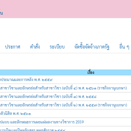
ประกาศ
คำสั่ง
ระเบียบ
จัดซื้อจัดจ้างภาครัฐ
อื่น ๆ
เรื่อง
งบประมาณและการคลัง พ.ศ. ๒๕๕๙
าขาวิชาและอักษรย่อสำหรับสาขาวิชา (ฉบับที่ ๔) พ.ศ. ๒๕๖๑ (ราชกิจจานุเบกษา)
าขาวิชาและอักษรย่อสำหรับสาขาวิชา (ฉบับที่ ๓) พ.ศ. ๒๕๕๘
าขาวิชาและอักษรย่อสำหรับสาขาวิชา (ฉบับที่ ๒) พ.ศ. ๒๕๕๗ (ราชกิจจานุเบกษา)
ตัวนิสิต พ.ศ. ๒๕๖๑
รูปแบบ และลักษณะการเผยแผ่ผลงานทางวิชาการ 2559
การเปิดและปิดหลักสูตร พุทธศักราช ๒๕๕๔