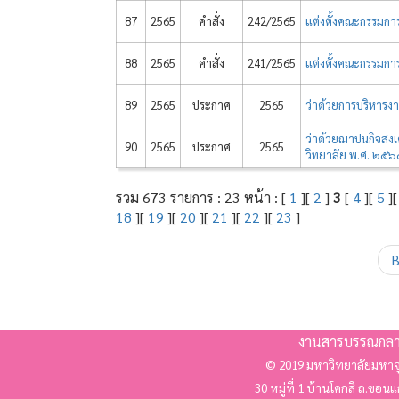
87
2565
คำสั่ง
242/2565
แต่งตั้งคณะกรรมก
88
2565
คำสั่ง
241/2565
แต่งตั้งคณะกรรมก
89
2565
ประกาศ
2565
ว่าด้วยการบริหารงา
ว่าด้วยฌาปนกิจสง
90
2565
ประกาศ
2565
วิทยาลัย พ.ศ. ๒๕๖
รวม 673 รายการ : 23 หน้า : [
1
][
2
]
3
[
4
][
5
]
18
][
19
][
20
][
21
][
22
][
23
]
B
งานสารบรรณกลา
© 2019 มหาวิทยาลัยมหาจ
30 หมู่ที่ 1 บ้านโคกสี ถ.ขอน