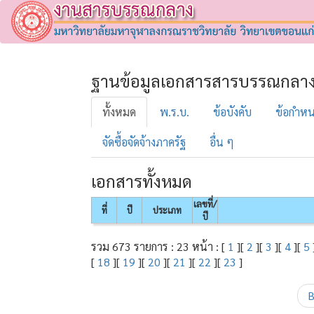
ฐานข้อมูลเอกสารสารบรรณกลา
ทั้งหมด
พ.ร.บ.
ข้อบังคับ
ข้อกำห
จัดซื้อจัดจ้างภาครัฐ
อื่น ๆ
เอกสารทั้งหมด
เลขที่/
ที่
ปี
ประเภท
ปี
รวม 673 รายการ : 23 หน้า : [
1
][
2
][
3
][
4
][
5
[
18
][
19
][
20
][
21
][
22
][
23
]
B